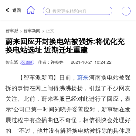
返回
搜索更多精彩内容
智车派
>
智车新闻
>
正文
蔚来回应开封换电站被强拆:将优化充
换电站选址 近期迁址重建
智车派
作者：许桦婷
2021-10-21 10:24:22
【智车派新闻】日前，
蔚来
河南换电站被强
拆的事情在网上闹得沸沸扬扬，引起了不少网友
关注。此前，蔚来客服已经对此进行了回应，表
示“公司已第一时间知晓并妥善应对，新事物在发
展过程中有些插曲也不奇怪，相信很快会处理好
的。”不过，他并没有解释换电站被拆除的具体原