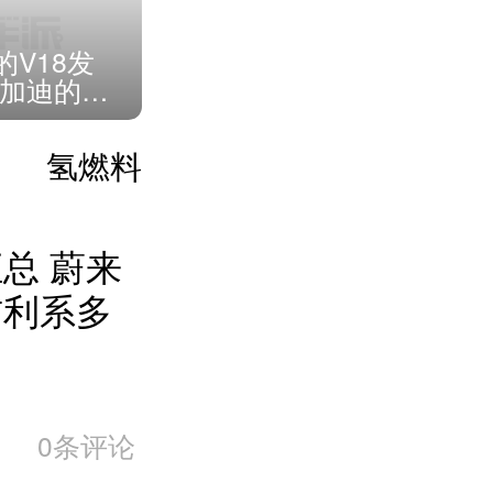
V18发
布加迪的崛
希造车哲
氢燃料
总 蔚来
吉利系多
0条评论