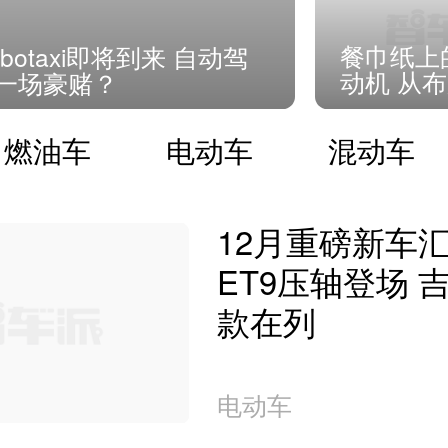
餐巾纸上的
botaxi即将到来 自动驾
动机 从
一场豪赌？
起看皮耶
学
燃油车
电动车
混动车
12月重磅新车汇
ET9压轴登场 
款在列
电动车