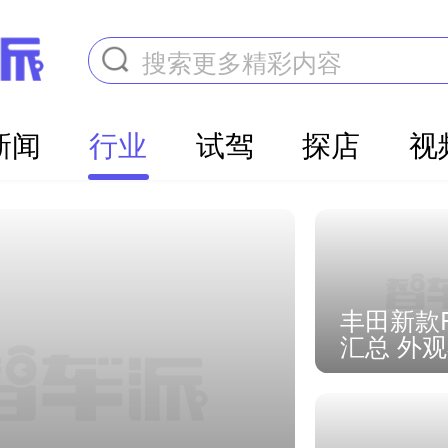
搜索更多精彩内容
新闻
行业
试驾
探店
视
丰田新款R
汇总 外观
面拥抱电