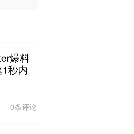
ter爆料
速1秒内
0条评论