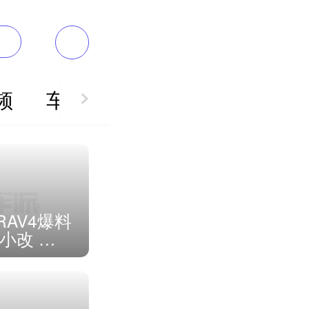
频
车图
车展
AV4爆料
小改 全
气化